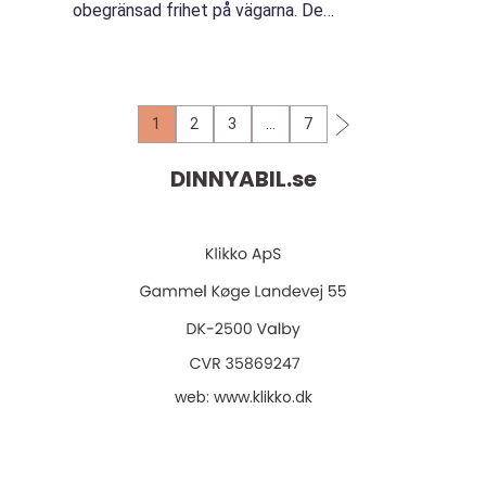
obegränsad frihet på vägarna. De
optimistiska WLTP-siffrorna som ...
1
2
3
…
7
DINNYABIL.
se
web:
www.klikko.dk