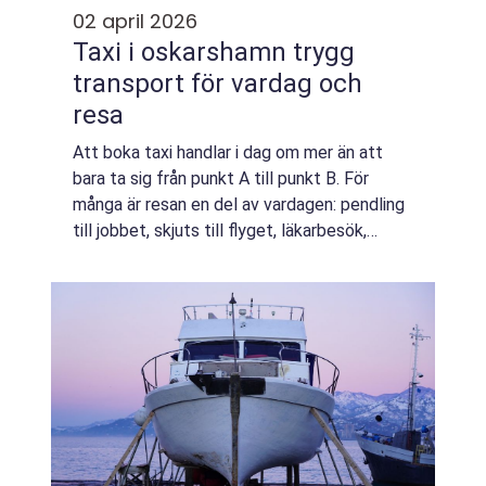
02 april 2026
Taxi i oskarshamn trygg
transport för vardag och
resa
Att boka taxi handlar i dag om mer än att
bara ta sig från punkt A till punkt B. För
många är resan en del av vardagen: pendling
till jobbet, skjuts till flyget, läkarbesök,
evenemang eller sena kvällar när bussen
slutat gå. I en stad som Oskarshamn,...