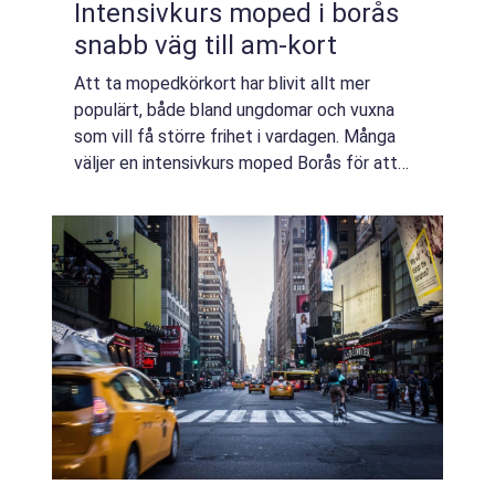
Intensivkurs moped i borås
snabb väg till am-kort
Att ta mopedkörkort har blivit allt mer
populärt, både bland ungdomar och vuxna
som vill få större frihet i vardagen. Många
väljer en intensivkurs moped Borås för att
samla teori och praktik under kort tid, ofta
under lov eller några täta helger. En ...