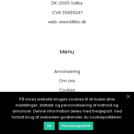
web:
www.klikko.dk
Menu
Annonsering
Om oss
Cookies
På vores website bruges cookies til at huske dine
Kontakta oss
indstillinger, statistik og personalisering af indhold og
Sitemap
annoncer. Denne information deles med tredjepart. Ved
fortsat brug af websiden godkender du cookiepolitikken.
Ok
Privatlivspolitik