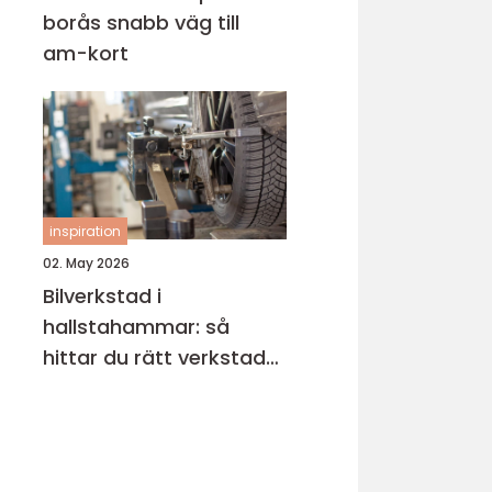
borås snabb väg till
am-kort
inspiration
02. May 2026
Bilverkstad i
hallstahammar: så
hittar du rätt verkstad
för din bil