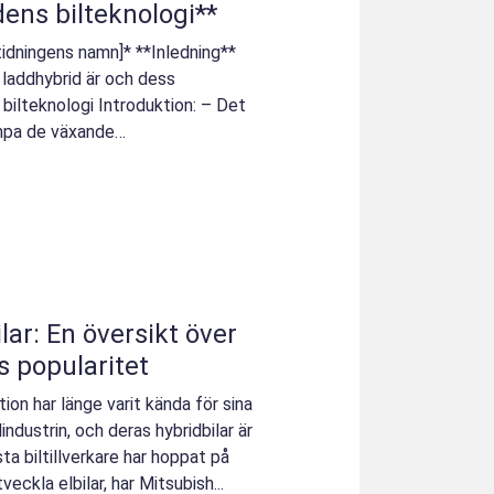
dens bilteknologi**
ltidningens namn]* **Inledning**
 laddhybrid är och dess
lteknologi Introduktion: – Det
ämpa de växande
lar: En översikt över
s popularitet
ion har länge varit kända för sina
industrin, och deras hybridbilar är
a biltillverkare har hoppat på
ckla elbilar, har Mitsubish...