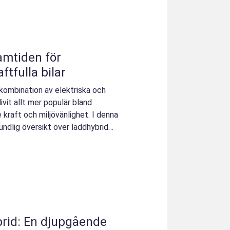
ftfulla bilar
 kombination av elektriska och
livit allt mer populär bland
e kraft och miljövänlighet. I denna
undlig översikt över laddhybrid
brid: En djupgående