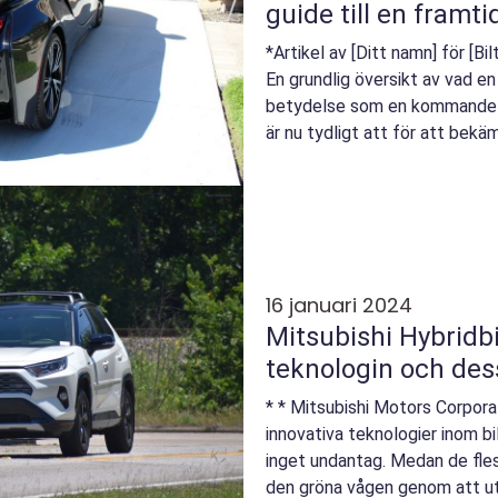
guide till en framti
*Artikel av [Ditt namn] för [Bi
En grundlig översikt av vad en
betydelse som en kommande bi
är nu tydligt att för att bek
klimatförändringarna b...
16 januari 2024
Mitsubishi Hybridbi
teknologin och des
* * Mitsubishi Motors Corporat
innovativa teknologier inom bil
inget undantag. Medan de flest
den gröna vågen genom att utve