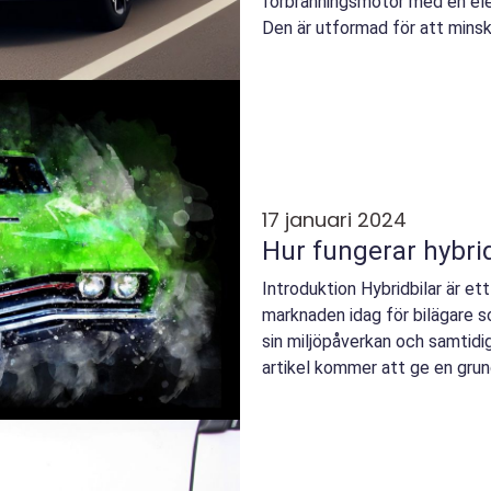
förbränningsmotor med en elek
Den är utformad för att minska
17 januari 2024
Hur fungerar hybrid
Introduktion Hybridbilar är ett
marknaden idag för bilägare s
sin miljöpåverkan och samtidi
artikel kommer att ge en grund
funger...