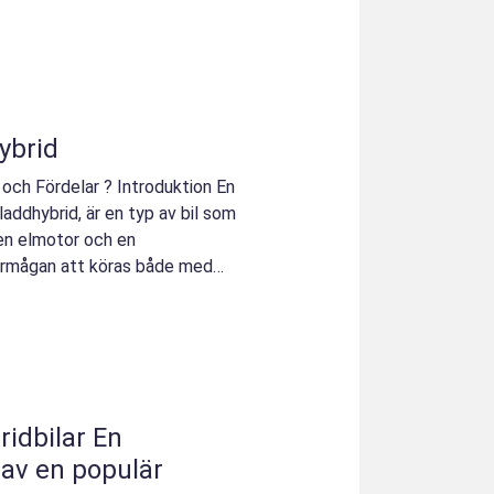
ybrid
r och Fördelar ? Introduktion En
laddhybrid, är en typ av bil som
en elmotor och en
örmågan att köras både med
dbilar En
av en populär