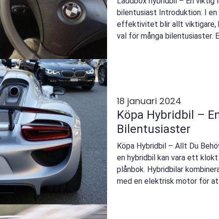
Laddbox hybridbil – En viktig 
bilentusiast Introduktion: I en
effektivitet blir allt viktigare,
val för många bilentusiaster.
få ...
18 januari 2024
Köpa Hybridbil – En
Bilentusiaster
Köpa Hybridbil – Allt Du Behö
en hybridbil kan vara ett klokt
plånbok. Hybridbilar kombinera
med en elektrisk motor för at
och...