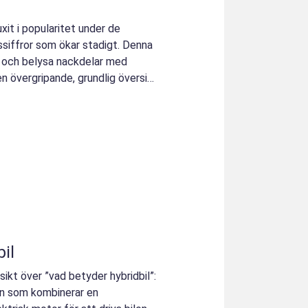
uxit i popularitet under de
ssiffror som ökar stadigt. Denna
 och belysa nackdelar med
en övergripande, grundlig översikt
il
sikt över ”vad betyder hybridbil”:
don som kombinerar en