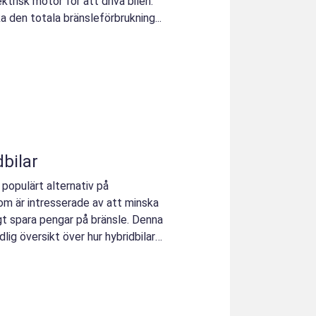
trisk motor för att driva bilen.
 den totala bränsleförbrukning...
bilar
 populärt alternativ på
om är intresserade av att minska
gt spara pengar på bränsle. Denna
lig översikt över hur hybridbilar