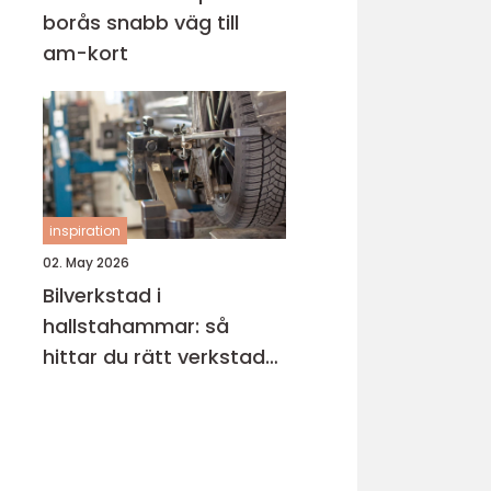
borås snabb väg till
am-kort
inspiration
02. May 2026
Bilverkstad i
hallstahammar: så
hittar du rätt verkstad
för din bil