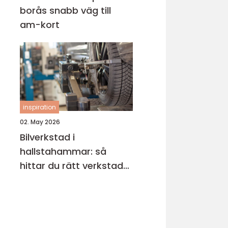
borås snabb väg till
am-kort
inspiration
02. May 2026
Bilverkstad i
hallstahammar: så
hittar du rätt verkstad
för din bil