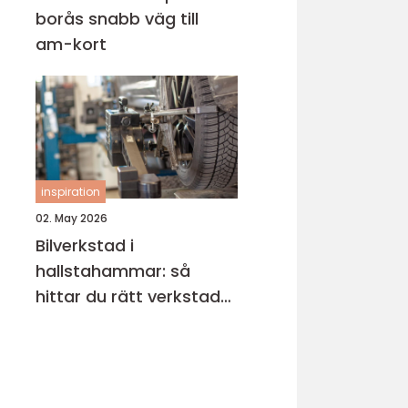
borås snabb väg till
am-kort
inspiration
02. May 2026
Bilverkstad i
hallstahammar: så
hittar du rätt verkstad
för din bil