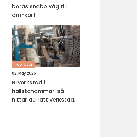
borås snabb väg till
am-kort
inspiration
02. May 2026
Bilverkstad i
hallstahammar: så
hittar du rätt verkstad
för din bil