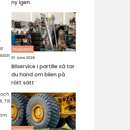
ny igen
v
ar
inspiration
assar
01. June 2026
Bilservice i partille så tar
du hand om bilen på
rätt sätt
 och
 Till
 som
inspiration