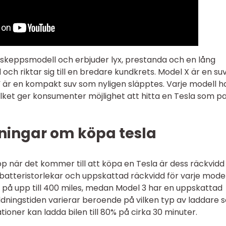
gskeppsmodell och erbjuder lyx, prestanda och en lång
och riktar sig till en bredare kundkrets. Model X är en su
 är en kompakt suv som nyligen släpptes. Varje modell h
ilket ger konsumenter möjlighet att hitta en Tesla som p
ningar om köpa tesla
pp när det kommer till att köpa en Tesla är dess räckvidd
 batteristorlekar och uppskattad räckvidd för varje modell.
 på upp till 400 miles, medan Model 3 har en uppskattad
addningstiden varierar beroende på vilken typ av laddare
oner kan ladda bilen till 80% på cirka 30 minuter.