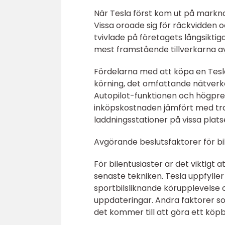
När Tesla först kom ut på markna
Vissa oroade sig för räckvidden 
tvivlade på företagets långsiktig
mest framstående tillverkarna av 
Fördelarna med att köpa en Tesla
körning, det omfattande nätverk
Autopilot-funktionen och högpre
inköpskostnaden jämfört med tradi
laddningsstationer på vissa plats
Avgörande beslutsfaktorer för bil
För bilentusiaster är det viktigt
senaste tekniken. Tesla uppfylle
sportbilsliknande körupplevelse 
uppdateringar. Andra faktorer som 
det kommer till att göra ett köpb