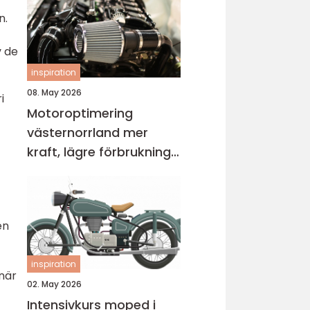
n.
v de
inspiration
08. May 2026
i
Motoroptimering
västernorrland mer
kraft, lägre förbrukning
och bättre körkänsla
en
inspiration
 när
02. May 2026
Intensivkurs moped i