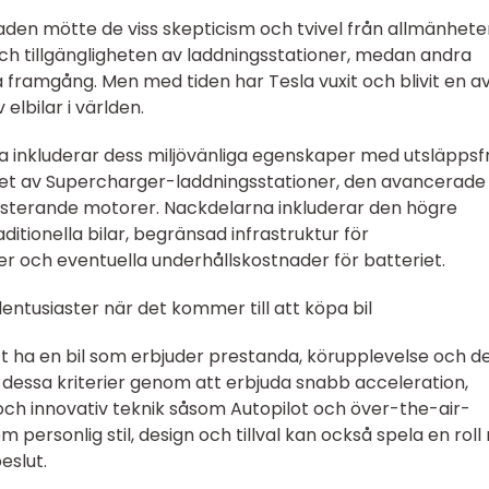
den mötte de viss skepticism och tvivel från allmänhete
och tillgängligheten av laddningsstationer, medan andra
a framgång. Men med tiden har Tesla vuxit och blivit en a
elbilar i världen.
 inkluderar dess miljövänliga egenskaper med utsläppsfr
et av Supercharger-laddningsstationer, den avancerade
sterande motorer. Nackdelarna inkluderar den högre
tionella bilar, begränsad infrastruktur för
er och eventuella underhållskostnader för batteriet.
entusiaster när det kommer till att köpa bil
 att ha en bil som erbjuder prestanda, körupplevelse och d
r dessa kriterier genom att erbjuda snabb acceleration,
och innovativ teknik såsom Autopilot och över-the-air-
personlig stil, design och tillval kan också spela en roll
eslut.