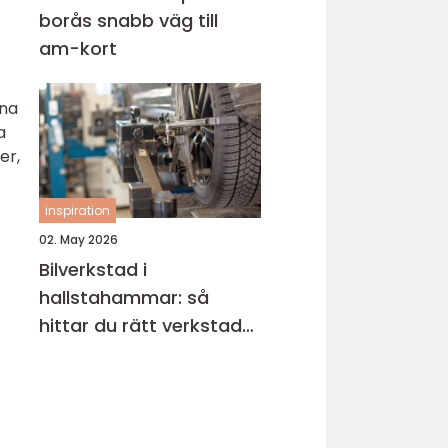
borås snabb väg till
am-kort
nna
a
er,
inspiration
02. May 2026
Bilverkstad i
hallstahammar: så
hittar du rätt verkstad
för din bil