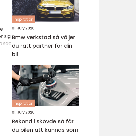
inspiration
01. July 2026
De
r sig
Bmw verkstad så väljer
oende
du rätt partner för din
bil
inspiration
01. July 2026
Rekond i skövde så får
du bilen att kännas som