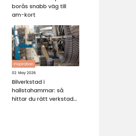
borås snabb väg till
am-kort
inspiration
02. May 2026
Bilverkstad i
hallstahammar: så
hittar du rätt verkstad
för din bil