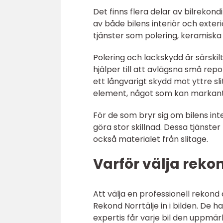
Det finns flera delar av bilrekon
av både bilens interiör och exter
tjänster som polering, keramiska
Polering och lackskydd är särskilt
hjälper till att avlägsna små rep
ett långvarigt skydd mot yttre sl
element, något som kan markant f
För de som bryr sig om bilens int
göra stor skillnad. Dessa tjänster
också materialet från slitage.
Varför välja rekon
Att välja en professionell rekond
Rekond Norrtälje in i bilden. De
expertis får varje bil den uppm