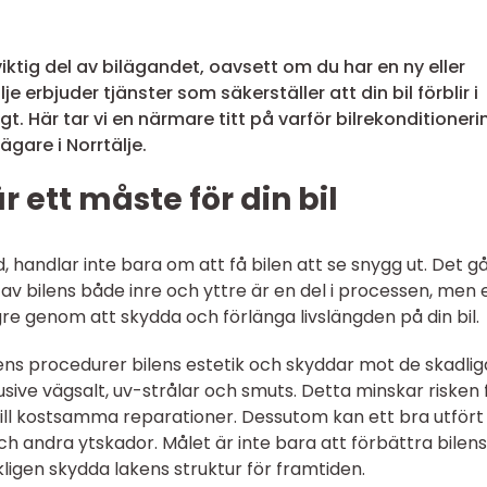
 viktig del av bilägandet, oavsett om du har en ny eller
 erbjuder tjänster som säkerställer att din bil förblir i
t. Här tar vi en närmare titt på varför bilrekonditioneri
ägare i Norrtälje.
r ett måste för din bil
nd, handlar inte bara om att få bilen att se snygg ut. Det g
av bilens både inre och yttre är en del i processen, men 
gre genom att skydda och förlänga livslängden på din bil.
ens procedurer bilens estetik och skyddar mot de skadlig
usive vägsalt, uv-strålar och smuts. Detta minskar risken 
ill kostsamma reparationer. Dessutom kan ett bra utfört
ch andra ytskador. Målet är inte bara att förbättra bilens
kligen skydda lakens struktur för framtiden.