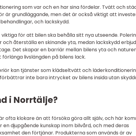
ditionering som var och en har sina fördelar. Tvätt och stä
iör är grundläggande, men det är också viktigt att invester
 behandlingar, och lackskydd.
 viktiga för att bilen ska behålla sitt nya utseende. Poleri
or och återställa en skinande yta, medan lackskydd erbju
itage. Det skapar en barriär mellan bilens yta och nature
örlänga livslängden på bilens lack.
eriör kan tjänster som klädseltvätt och läderkonditioneri
 förbättrar inte bara intrycket av bilens insida utan skydd
d i Norrtälje?
 är ofta klokare än att försöka göra allt själv, och här ko
 har en djupgående kunskap inom bilvård, och med deras
ärksamhet den förtjänar. Produkterna som används är av