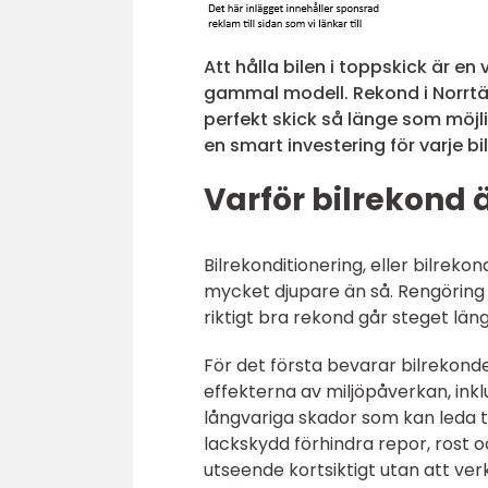
Att hålla bilen i toppskick är en
gammal modell. Rekond i Norrtälje
perfekt skick så länge som möjlig
en smart investering för varje bil
Varför bilrekond ä
Bilrekonditionering, eller bilreko
mycket djupare än så. Rengöring 
riktigt bra rekond går steget län
För det första bevarar bilrekond
effekterna av miljöpåverkan, inkl
långvariga skador som kan leda t
lackskydd förhindra repor, rost o
utseende kortsiktigt utan att ver