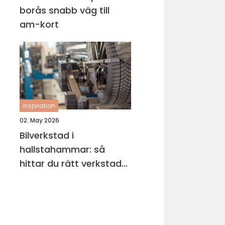
borås snabb väg till
am-kort
inspiration
02. May 2026
Bilverkstad i
hallstahammar: så
hittar du rätt verkstad
för din bil