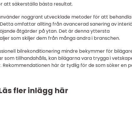
 att säkerställa bästa resultat.
använder noggrant utvecklade metoder för att behandla 
Detta omfattar allting från avancerad sanering av interi
shöjande åtgärder på ytan. Det är denna yttersta
aljer som skiljer dem från många andra i branschen.
fessionell bilrekonditionering mindre bekymmer för bilägar
r som tillhandahålls, kan bilägarna vara trygga i vetska
r. Rekommendationen här är tydlig för de som söker en pål
Läs fler inlägg här