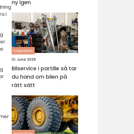
ny igen
dning
a i
ng
der
ns
inspiration
01. June 2026
Bilservice i partille så tar
ng
du hand om bilen på
ar
rätt sätt
mmer
inspiration