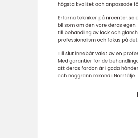
högsta kvalitet och anpassade för
Erfarna tekniker på
nrcenter.se
bil som om den vore deras egen. 
till behandling av lack och glan
professionalism och fokus på det
Till slut innebär valet av en pro
Med garantier för de behandlinga
att deras fordon är i goda hände
och noggrann rekond i Norrtälje.