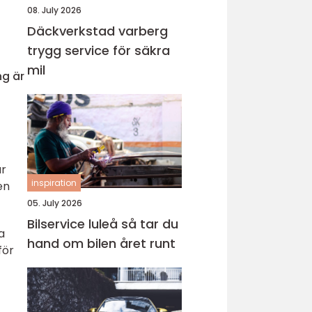
08. July 2026
Däckverkstad varberg
trygg service för säkra
mil
ng är
år
inspiration
en
05. July 2026
Bilservice luleå så tar du
a
hand om bilen året runt
för