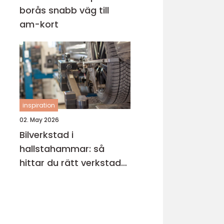
borås snabb väg till
am-kort
inspiration
02. May 2026
Bilverkstad i
hallstahammar: så
hittar du rätt verkstad
för din bil