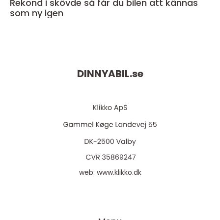
Rekond i skövde så får du bilen att kännas
som ny igen
DINNYABIL.
se
web:
www.klikko.dk