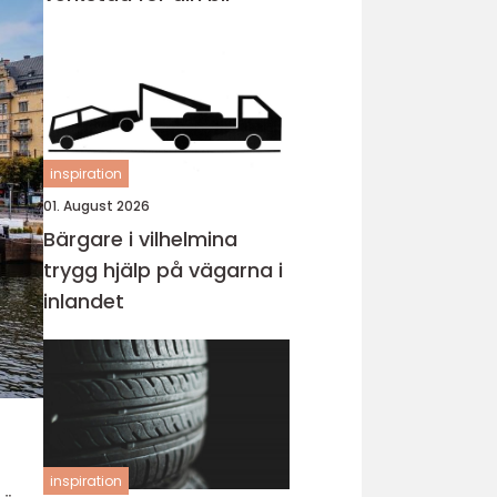
inspiration
01. August 2026
Bärgare i vilhelmina
trygg hjälp på vägarna i
inlandet
inspiration