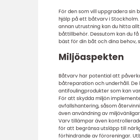
För den som vill uppgradera sin b
hjälp på ett båtvarv i Stockholm
annan utrustning kan du hitta all
båttillbehör. Dessutom kan du få 
bäst för din båt och dina behov, 
Miljöaspekten
Båtvarv har potential att påver
båtreparation och underhåll. De 
antifoulingprodukter som kan var
För att skydda miljön implemente
avfallshantering, såsom återvinn
även användning av miljövänligar
Varv tillämpar även kontrollerad
för att begränsa utsläpp till när
förhindrande av föroreningar. Ut