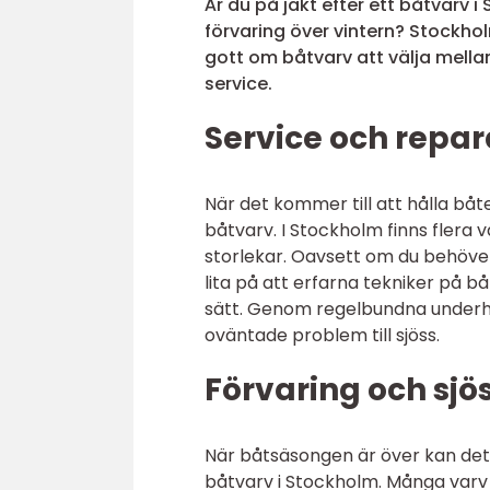
Är du på jakt efter ett båtvarv 
förvaring över vintern? Stockho
gott om båtvarv att välja mella
service.
Service och repar
När det kommer till att hålla båten 
båtvarv. I Stockholm finns flera 
storlekar. Oavsett om du behöver
lita på att erfarna tekniker på 
sätt. Genom regelbundna underhå
oväntade problem till sjöss.
Förvaring och sjö
När båtsäsongen är över kan det v
båtvarv i Stockholm. Många varv 