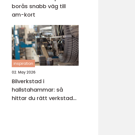
borås snabb väg till
am-kort
inspiration
02. May 2026
Bilverkstad i
hallstahammar: så
hittar du rätt verkstad
för din bil