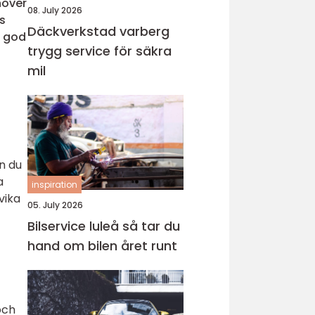
höver
08. July 2026
s
Däckverkstad varberg
h god
trygg service för säkra
mil
n du
a
inspiration
vika
05. July 2026
Bilservice luleå så tar du
hand om bilen året runt
och