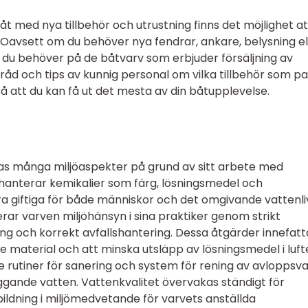
åt med nya tillbehör och utrustning finns det möjlighet at
. Oavsett om du behöver nya fendrar, ankare, belysning el
t du behöver på de båtvarv som erbjuder försäljning av
råd och tips av kunnig personal om vilka tillbehör som p
så att du kan få ut det mesta av din båtupplevelse.
kas många miljöaspekter på grund av sitt arbete med
hanterar kemikalier som färg, lösningsmedel och
a giftiga för både människor och det omgivande vattenli
rar varven miljöhänsyn i sina praktiker genom strikt
ing och korrekt avfallshantering. Dessa åtgärder innefatt
e material och att minska utsläpp av lösningsmedel i luft
e rutiner för sanering och system för rening av avloppsv
liggande vatten. Vattenkvalitet övervakas ständigt för
bildning i miljömedvetande för varvets anställda