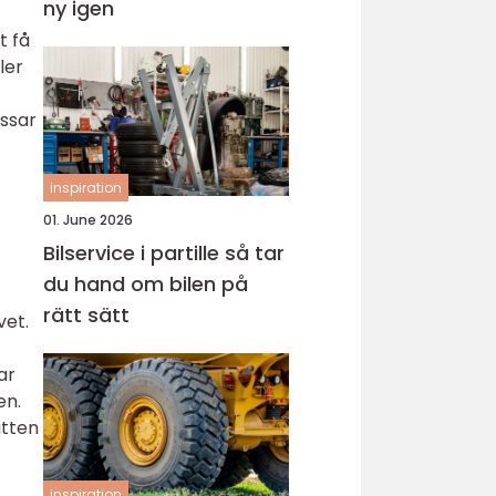
ny igen
t få
ler
assar
inspiration
01. June 2026
Bilservice i partille så tar
du hand om bilen på
rätt sätt
vet.
ar
en.
atten
inspiration