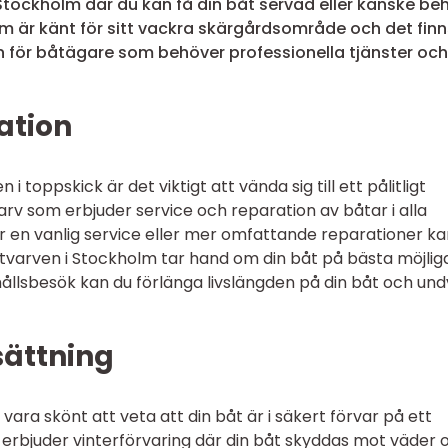
i Stockholm där du kan få din båt servad eller kanske be
lm är känt för sitt vackra skärgårdsområde och det finn
n för båtägare som behöver professionella tjänster oc
ation
i toppskick är det viktigt att vända sig till ett pålitligt
varv som erbjuder service och reparation av båtar i alla
 en vanlig service eller mer omfattande reparationer ka
båtvarven i Stockholm tar hand om din båt på bästa möjlig
llsbesök kan du förlänga livslängden på din båt och und
sättning
ara skönt att veta att din båt är i säkert förvar på ett
erbjuder vinterförvaring där din båt skyddas mot väder 