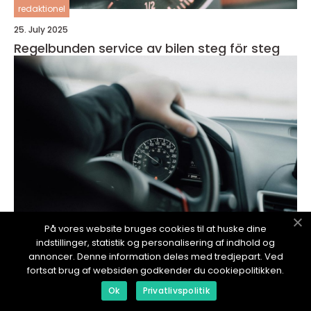
redaktionel
25. July 2025
Regelbunden service av bilen steg för steg
På vores website bruges cookies til at huske dine
indstillinger, statistik og personalisering af indhold og
annoncer. Denne information deles med tredjepart. Ved
redaktionel
fortsat brug af websiden godkender du cookiepolitikken.
25. July 2025
Ok
Privatlivspolitik
Så upptäcker du små problem innan de blir