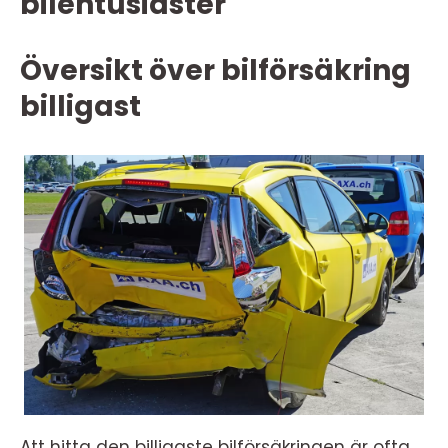
bilentusiaster
Översikt över bilförsäkring
billigast
Att hitta den billigaste bilförsäkringen är ofta