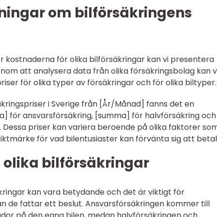
ningar om bilförsäkringens
ör kostnaderna för olika bilförsäkringar kan vi presentera
nom att analysera data från olika försäkringsbolag kan vi
iser för olika typer av försäkringar och för olika biltyper.
äkringspriser i Sverige från [År/Månad] fanns det en
] för ansvarsförsäkring, [summa] för halvförsäkring och
. Dessa priser kan variera beroende på olika faktorer so
iktmärke för vad bilentusiaster kan förvänta sig att betal
 olika bilförsäkringar
äkringar kan vara betydande och det är viktigt för
an de fattar ett beslut. Ansvarsförsäkringen kommer till
ador på den egna bilen, medan halvförsäkringen och