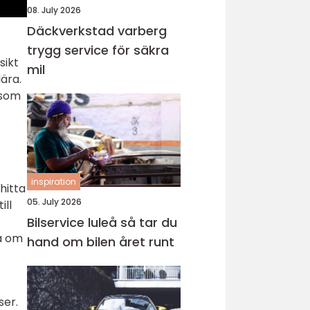
08. July 2026
Däckverkstad varberg
trygg service för säkra
sikt
mil
ära.
 som
inspiration
hitta
05. July 2026
ill
Bilservice luleå så tar du
a om
hand om bilen året runt
ser.