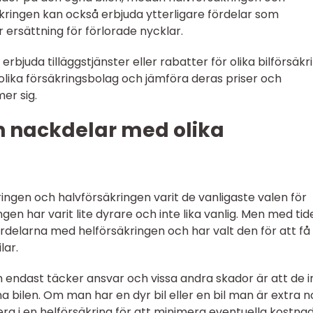
äkringen kan också erbjuda ytterligare fördelar som
r ersättning för förlorade nycklar.
rbjuda tilläggstjänster eller rabatter för olika bilförsäkr
olika försäkringsbolag och jämföra deras priser och
er sig.
ch nackdelar med olika
ringen och halvförsäkringen varit de vanligaste valen för
gen har varit lite dyrare och inte lika vanlig. Men med tid
fördelarna med helförsäkringen och har valt den för att få
lar.
endast täcker ansvar och vissa andra skador är att de i
na bilen. Om man har en dyr bil eller en bil man är extra 
era i en helförsäkring för att minimera eventuella kostna