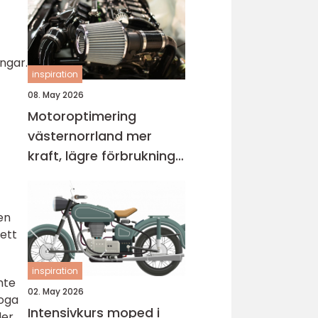
ingar.
inspiration
08. May 2026
Motoroptimering
västernorrland mer
kraft, lägre förbrukning
och bättre körkänsla
en
 ett
inspiration
nte
02. May 2026
noga
Intensivkurs moped i
der