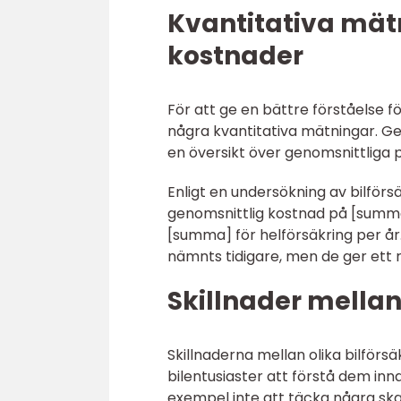
Kvantitativa mät
kostnader
För att ge en bättre förståelse f
några kvantitativa mätningar. Ge
en översikt över genomsnittliga pr
Enligt en undersökning av bilförs
genomsnittlig kostnad på [summa
[summa] för helförsäkring per år
nämnts tidigare, men de ger ett r
Skillnader mellan
Skillnaderna mellan olika bilförs
bilentusiaster att förstå dem inn
exempel inte att täcka några sk