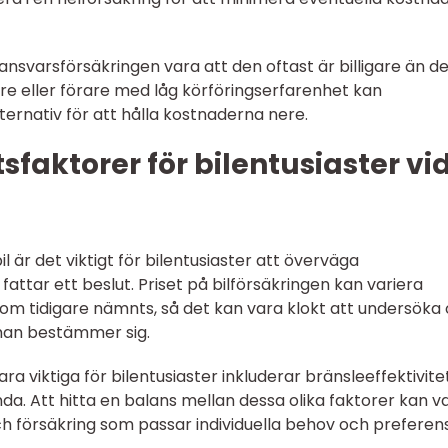
nsvarsförsäkringen vara att den oftast är billigare än d
are eller förare med låg körföringserfarenhet kan
ternativ för att hålla kostnaderna nere.
faktorer för bilentusiaster vi
l är det viktigt för bilentusiaster att överväga
attar ett beslut. Priset på bilförsäkringen kan variera
om tidigare nämnts, så det kan vara klokt att undersöka 
 man bestämmer sig.
a viktiga för bilentusiaster inkluderar bränsleeffektivitet
a. Att hitta en balans mellan dessa olika faktorer kan v
och försäkring som passar individuella behov och preferen