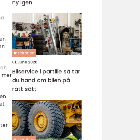
ny igen
na
Den
en
inspiration
01. June 2026
och
Bilservice i partille så tar
t mer
du hand om bilen på
.
rätt sätt
den
et
ster
inspiration