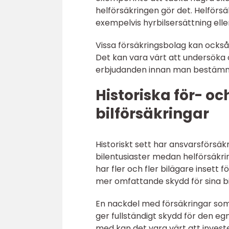
helförsäkringen gör det. Helförs
exempelvis hyrbilsersättning elle
Vissa försäkringsbolag kan också e
Det kan vara värt att undersöka 
erbjudanden innan man bestämm
Historiska för- o
bilförsäkringar
Historiskt sett har ansvarsförsäk
bilentusiaster medan helförsäkrin
har fler och fler bilägare insett 
mer omfattande skydd för sina bi
En nackdel med försäkringar som 
ger fullständigt skydd för den eg
med kan det vara värt att invest