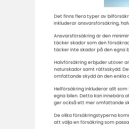
Det finns flera typer av bilförsä
inkluderar ansvarsförsäkring, hal
Ansvarsförsäkring är den minimini
täcker skador som den försäkrad
täcker inte skador på den egna b
Halvförsäkring erbjuder utöver a
naturskador samt rättsskydd. Det
omfattande skydd än den enkla a
Helförsäkring inkluderar allt so
egna bilen. Detta kan innebära a
ger också ett mer omfattande s
De olika försäkringstyperna komme
att välja en försäkring som pass