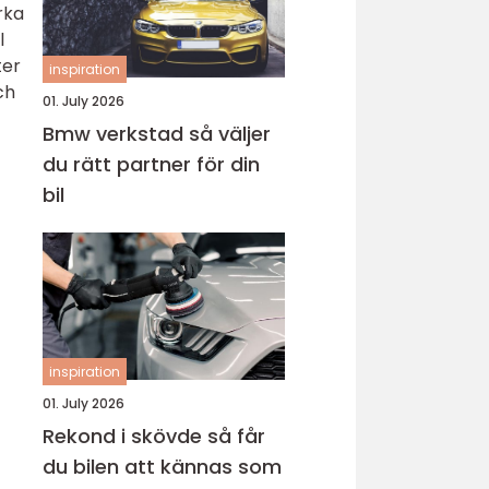
rka
l
ter
inspiration
ch
01. July 2026
Bmw verkstad så väljer
du rätt partner för din
bil
inspiration
01. July 2026
Rekond i skövde så får
du bilen att kännas som