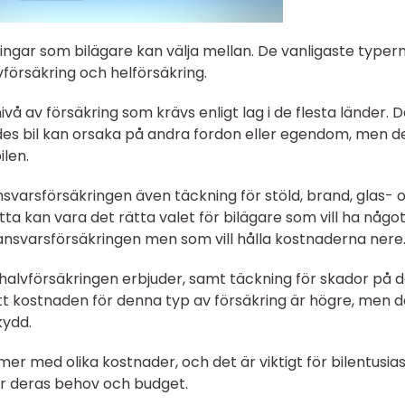
kringar som bilägare kan välja mellan. De vanligaste typer
vförsäkring och helförsäkring.
vå av försäkring som krävs enligt lag i de flesta länder. 
es bil kan orsaka på andra fordon eller egendom, men d
ilen.
nsvarsförsäkringen även täckning för stöld, brand, glas- 
ta kan vara det rätta valet för bilägare som vill ha någo
nsvarsförsäkringen men som vill hålla kostnaderna nere
m halvförsäkringen erbjuder, samt täckning för skador på 
tt kostnaden för denna typ av försäkring är högre, men d
kydd.
r med olika kostnader, och det är viktigt för bilentusia
ar deras behov och budget.