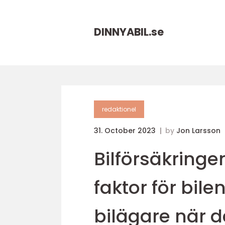
DINNYABIL.
se
redaktionel
31. October 2023
by
Jon Larsson
Bilförsäkringe
faktor för bil
bilägare när d