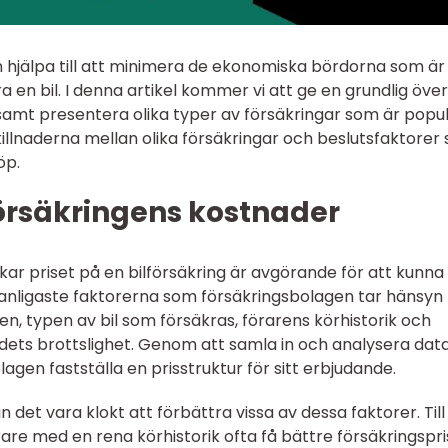
kan hjälpa till att minimera de ekonomiska bördorna som är
en bil. I denna artikel kommer vi att ge en grundlig över
samt presentera olika typer av försäkringar som är popul
illnaderna mellan olika försäkringar och beslutsfaktorer
öp.
försäkringens kostnader
ar priset på en bilförsäkring är avgörande för att kunna 
 vanligaste faktorerna som försäkringsbolagen tar hänsyn t
en, typen av bil som försäkras, förarens körhistorik och
ets brottslighet. Genom att samla in och analysera dat
agen fastställa en prisstruktur för sitt erbjudande.
kan det vara klokt att förbättra vissa av dessa faktorer. Till
re med en rena körhistorik ofta få bättre försäkringspri