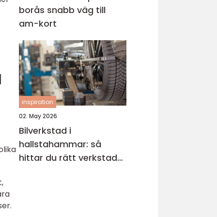
borås snabb väg till
am-kort
e
d
inspiration
02. May 2026
Bilverkstad i
hallstahammar: så
olika
hittar du rätt verkstad
för din bil
,
ara
ser.