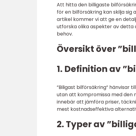
Att hitta den billigaste bilförsäk
för en bilförsäkring kan skilja s
artikel kommer vi att ge en detalj
utforska olika aspekter av detta äm
behov.
Översikt över ”bil
1. Definition av ”b
”Biligast bilförsäkring” hänvisar 
utan att kompromissa med den nö
innebär att jämföra priser, täckn
mest kostnadseffektiva alternati
2. Typer av ”billi