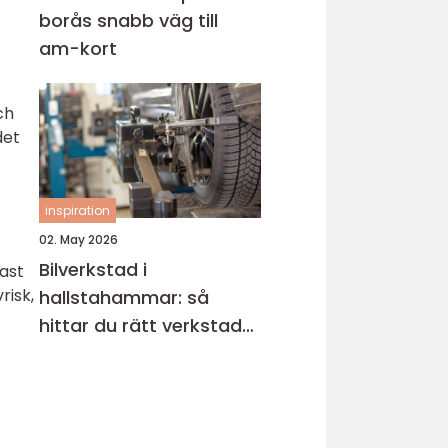
borås snabb väg till
am-kort
ch
det
inspiration
02. May 2026
Bilverkstad i
gast
risk,
hallstahammar: så
hittar du rätt verkstad
för din bil