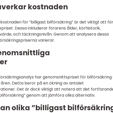
påverkar kostnaden
ostnaden för ”billigast bilförsäkring” är det viktigt att fö
iset. Dessa inkluderar förarens ålder, körhistorik,
värde, och täckningsnivån. Genom att analysera dessa
försäkringspriserna varierar.
genomsnittliga
er
 Försäkringsanalys har genomsnittspriset för bilförsäkring 
åren. Detta beror på en ökning av antalet
tioner. Det är dock viktigt att notera att det fortfarand
t bilförsäkring” genom att jämföra olika alternativ.
n olika ”billigast bilförsäkrin