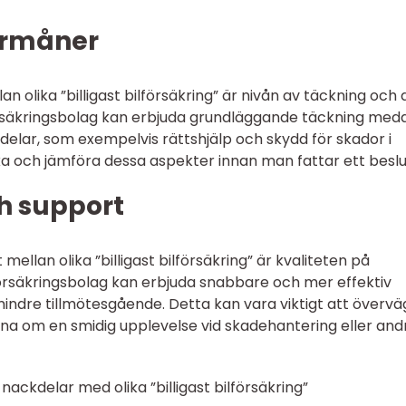
förmåner
an olika ”billigast bilförsäkring” är nivån av täckning och 
örsäkringsbolag kan erbjuda grundläggande täckning med
delar, som exempelvis rättshjälp och skydd för skador i
ska och jämföra dessa aspekter innan man fattar ett beslu
h support
mellan olika ”billigast bilförsäkring” är kvaliteten på
örsäkringsbolag kan erbjuda snabbare och mer effektiv
ndre tillmötesgående. Detta kan vara viktigt att övervä
gna om en smidig upplevelse vid skadehantering eller and
ackdelar med olika ”billigast bilförsäkring”