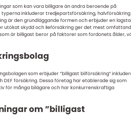
kringar som kan vara billigare än andra beroende på
typerna inkluderar tredjepartsförsäkring, halvförsäkring
kring är den grundläggande formen och erbjuder en lagst
er utökat skydd och lieförsäkring ger det mest omfattan
 som är billigast beror på faktorer som fordonets ålder, v
kringsbolag
gsbolagen som erbjuder ”billigast bilförsäkring” inkluder
ch DEF försäkring. Dessa företag har etablerade sig som
tiv för många bilägare och har konkurrenskraftiga
ingar om ”billigast