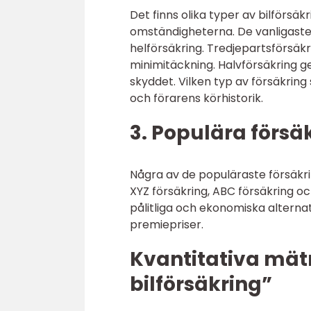
Det finns olika typer av bilförsä
omständigheterna. De vanligaste 
helförsäkring. Tredjepartsförsä
minimitäckning. Halvförsäkring g
skyddet. Vilken typ av försäkring
och förarens körhistorik.
3. Populära försä
Några av de populäraste försäkrin
XYZ försäkring, ABC försäkring o
pålitliga och ekonomiska alterna
premiepriser.
Kvantitativa mätn
bilförsäkring”