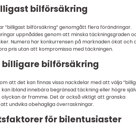
billigast bilförsäkring
”billigast bilförsäkring” genomgått flera förändringar.
sparingar uppnåddes genom att minska täckningsgraden o
 risker. Numera har konkurrensen på marknaden ökat och 
ett bra pris utan att kompromissa med täckningen.
billigare bilförsäkring
om att det kan finnas vissa nackdelar med att välja ”billi
r kan ibland innebära begränsad täckning eller högre själv
 olyckan är framme. Det är också viktigt att granska
r att undvika obehagliga överraskningar.
faktorer för bilentusiaster