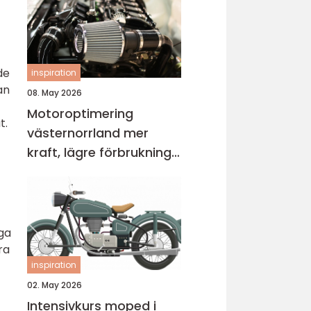
de
inspiration
an
08. May 2026
Motoroptimering
t.
västernorrland mer
kraft, lägre förbrukning
och bättre körkänsla
ga
ra
inspiration
02. May 2026
Intensivkurs moped i