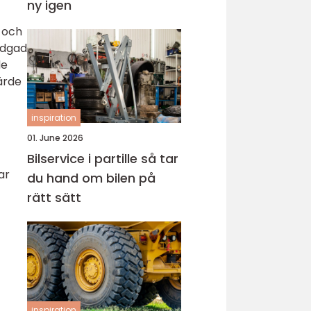
ny igen
 och
adgad
de
ärde
inspiration
01. June 2026
Bilservice i partille så tar
ar
du hand om bilen på
rätt sätt
inspiration