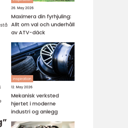
26. May 2026
Maximera din fyrhjuling:
Allt om val och underhåll
rstå
av ATV-däck
inspiration
i
12. May 2026
Mekanisk verksted
e
hjertet i moderne
industri og anlegg
g”