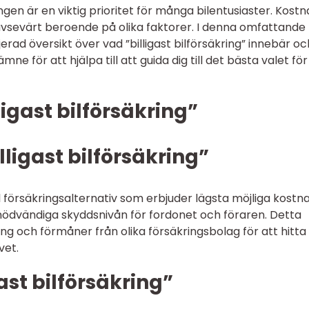
ringen är en viktig prioritet för många bilentusiaster. Kost
ig avsevärt beroende på olika faktorer. I denna omfattande
erad översikt över vad ”billigast bilförsäkring” innebär oc
ne för att hjälpa till att guida dig till det bästa valet för
ligast bilförsäkring”
illigast bilförsäkring”
till försäkringsalternativ som erbjuder lägsta möjliga kostn
dvändiga skyddsnivån för fordonet och föraren. Detta
ing och förmåner från olika försäkringsbolag för att hitta
vet.
gast bilförsäkring”