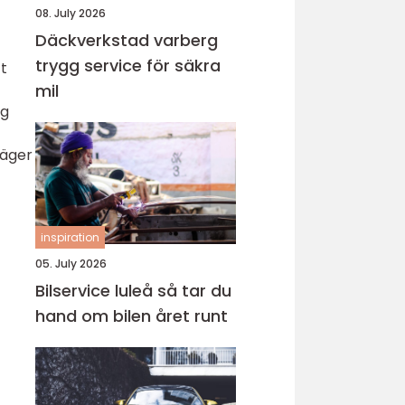
08. July 2026
Däckverkstad varberg
trygg service för säkra
tt
mil
ig
väger
inspiration
05. July 2026
Bilservice luleå så tar du
hand om bilen året runt