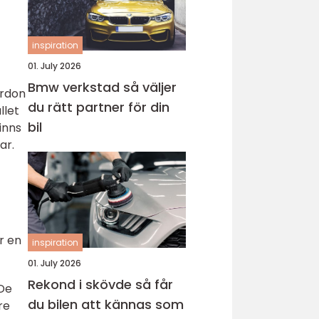
inspiration
01. July 2026
Bmw verkstad så väljer
ordon
du rätt partner för din
llet
bil
inns
ar.
r en
inspiration
01. July 2026
Rekond i skövde så får
 De
du bilen att kännas som
re