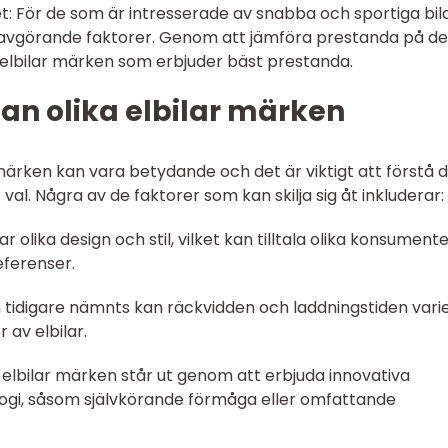
t: För de som är intresserade av snabba och sportiga bil
 avgörande faktorer. Genom att jämföra prestanda på d
lbilar märken som erbjuder bäst prestanda.
an olika elbilar märken
 märken kan vara betydande och det är viktigt att förstå
val. Några av de faktorer som kan skilja sig åt inkluderar:
ar olika design och stil, vilket kan tilltala olika konsument
ferenser.
m tidigare nämnts kan räckvidden och laddningstiden vari
av elbilar.
a elbilar märken står ut genom att erbjuda innovativa
ogi, såsom självkörande förmåga eller omfattande