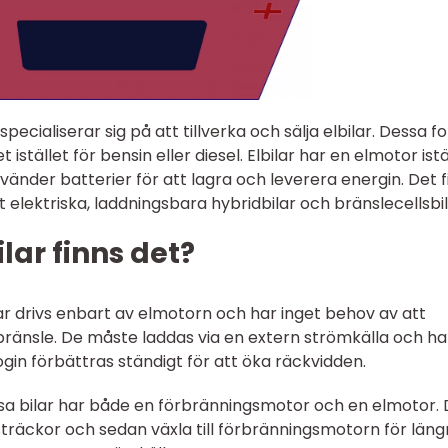
ecialiserar sig på att tillverka och sälja elbilar. Dessa f
et istället för bensin eller diesel. Elbilar har en elmotor istä
änder batterier för att lagra och leverera energin. Det f
elt elektriska, laddningsbara hybridbilar och bränslecellsbil
ilar finns det?
bilar drivs enbart av elmotorn och har inget behov av att
bränsle. De måste laddas via en extern strömkälla och ha
in förbättras ständigt för att öka räckvidden.
ssa bilar har både en förbränningsmotor och en elmotor.
sträckor och sedan växla till förbränningsmotorn för läng