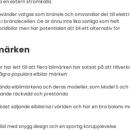
ia en extern strömkälla.
 använder vätgas som bränsle och omvandlar det till elektr
 bränslecellen. De är ännu inte lika vanliga som helt
ridbilar men har potentialen att bli ett alternativ för
 märken
har lett till att flera bilmärken har satsat på att tillver
några populära elbilar märken:
t kända elbilmärkena och deras modeller, som Model S och
rande räckvidd och prestanda.
 bäst säljande elbilarna i världen och har en bra balans m
bil med snygg design och en sportig körupplevelse.