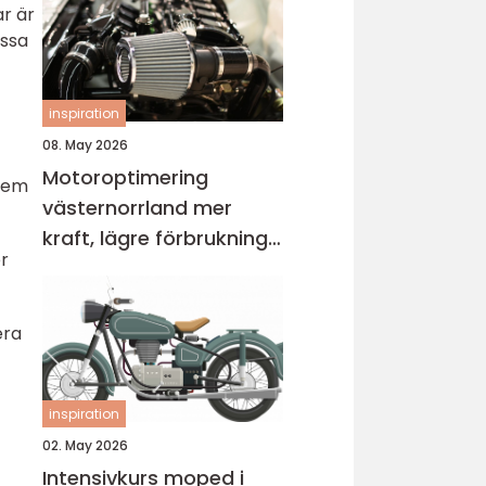
ar är
essa
inspiration
08. May 2026
Motoroptimering
 dem
västernorrland mer
kraft, lägre förbrukning
er
och bättre körkänsla
era
inspiration
02. May 2026
Intensivkurs moped i