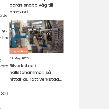
borås snabb väg till
am-kort
å de
 för
r har
inspiration
02. May 2026
a
Bilverkstad i
 vara
hallstahammar: så
hittar du rätt verkstad
för din bil
tar i