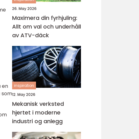
26. May 2026
mme
Maximera din fyrhjuling:
Allt om val och underhåll
av ATV-däck
å en
inspiration
a som
12. May 2026
Mekanisk verksted
hjertet i moderne
som
industri og anlegg