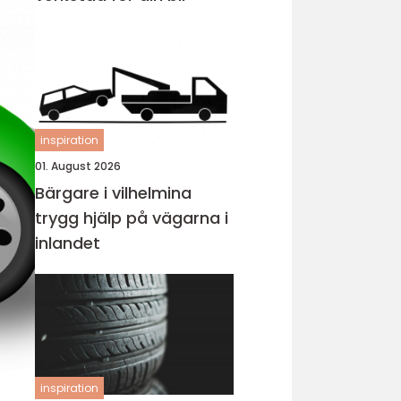
inspiration
01. August 2026
Bärgare i vilhelmina
trygg hjälp på vägarna i
inlandet
inspiration