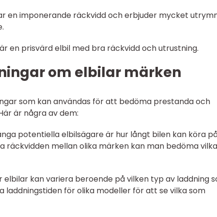
 har en imponerande räckvidd och erbjuder mycket utry
.
 är en prisvärd elbil med bra räckvidd och utrustning.
ningar om elbilar märken
tningar som kan användas för att bedöma prestanda och
. Här är några av dem:
många potentiella elbilsägare är hur långt bilen kan köra p
ra räckvidden mellan olika märken kan man bedöma vilk
ör elbilar kan variera beroende på vilken typ av laddning 
a laddningstiden för olika modeller för att se vilka som