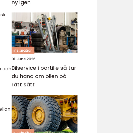
ny igen
isk
inspiration
01. June 2026
Bilservice i partille så tar
ka och
du hand om bilen på
rätt sätt
ellan
inspiration