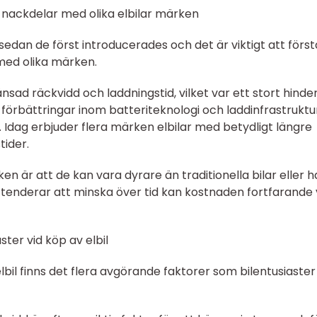
 nackdelar med olika elbilar märken
edan de först introducerades och det är viktigt att först
med olika märken.
nsad räckvidd och laddningstid, vilket var ett stort hinder
 förbättringar inom batteriteknologi och laddinfrastruktu
Idag erbjuder flera märken elbilar med betydligt längre
tider.
en är att de kan vara dyrare än traditionella bilar eller h
t tenderar att minska över tid kan kostnaden fortfarande
ter vid köp av elbil
bil finns det flera avgörande faktorer som bilentusiaster 