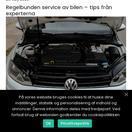
Regelbunden service av bilen – tips från
experterna
På vores website bruges cookies til at huske dine
indstillinger, statistik og personalisering af indhold og
redaktionel
annoncer. Denne information deles med tredjepart. Ved
25. July 2025
fortsat brug af websiden godkender du cookiepolitikken.
Så förlänger du motorns livslängd - För
Ok
Privatlivspolitik
nybörjare