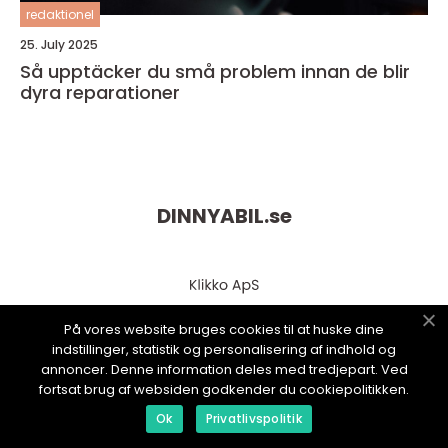
redaktionel
25. July 2025
Så upptäcker du små problem innan de blir
dyra reparationer
DINNYABIL.
se
På vores website bruges cookies til at huske dine
indstillinger, statistik og personalisering af indhold og
annoncer. Denne information deles med tredjepart. Ved
fortsat brug af websiden godkender du cookiepolitikken.
web:
www.klikko.dk
Ok
Privatlivspolitik