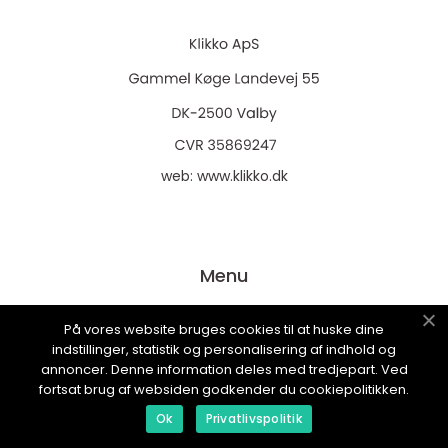
web:
www.klikko.dk
Menu
På vores website bruges cookies til at huske dine
Annonsering
indstillinger, statistik og personalisering af indhold og
annoncer. Denne information deles med tredjepart. Ved
Om oss
fortsat brug af websiden godkender du cookiepolitikken.
Cookies
Ok
Privatlivspolitik
Kontakta oss