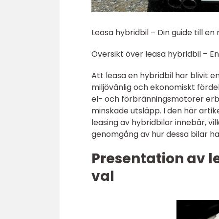
Leasa hybridbil – Din guide till e
Översikt över leasa hybridbil – 
Att leasa en hybridbil har blivit e
miljövänlig och ekonomiskt förd
el- och förbränningsmotorer erbj
minskade utsläpp. I den här arti
leasing av hybridbilar innebär, vi
genomgång av hur dessa bilar har
Presentation av l
val