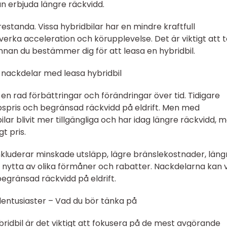
an erbjuda längre räckvidd.
restanda. Vissa hybridbilar har en mindre kraftfull
erka acceleration och körupplevelse. Det är viktigt att 
nnan du bestämmer dig för att leasa en hybridbil.
 nackdelar med leasa hybridbil
n rad förbättringar och förändringar över tid. Tidigare
pspris och begränsad räckvidd på eldrift. Men med
lar blivit mer tillgängliga och har idag längre räckvidd, 
t pris.
nkluderar minskade utsläpp, lägre bränslekostnader, läng
a nytta av olika förmåner och rabatter. Nackdelarna kan 
egränsad räckvidd på eldrift.
lentusiaster – Vad du bör tänka på
ridbil är det viktigt att fokusera på de mest avgörande