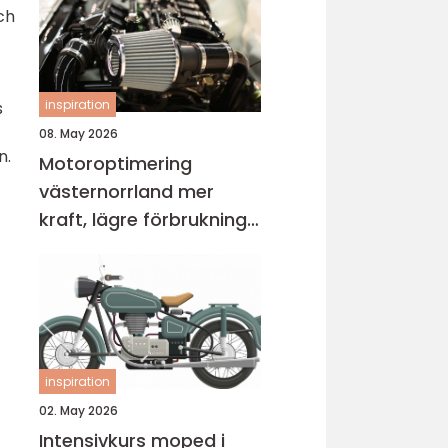
ch
inspiration
s
08. May 2026
n.
Motoroptimering
västernorrland mer
kraft, lägre förbrukning
och bättre körkänsla
inspiration
02. May 2026
Intensivkurs moped i