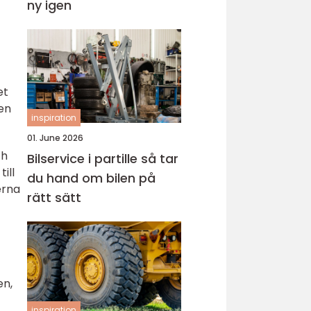
ny igen
et
 en
inspiration
01. June 2026
ch
Bilservice i partille så tar
ill
du hand om bilen på
erna
rätt sätt
en,
inspiration