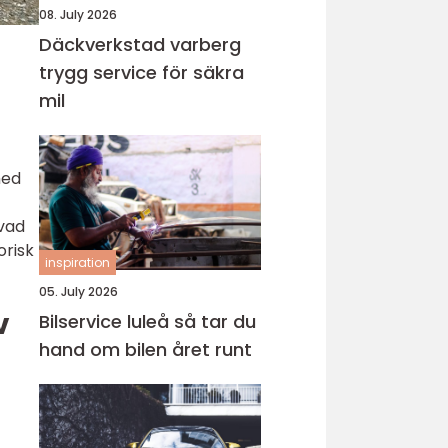
08. July 2026
Däckverkstad varberg
trygg service för säkra
mil
med
 vad
orisk
inspiration
05. July 2026
v
Bilservice luleå så tar du
hand om bilen året runt