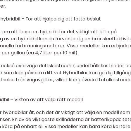
er.
bridbil – För att hjälpa dig att fatta beslut
om att leasa en hybridbil är det viktigt att titta på
g av en hybridbil kan du förvänta dig en bränsleeffektivit
tionella förbränningsmotorer. Vissa modeller kan erbjuda
r gallon (ca 4,7 liter per 10 mil).
u också överväga driftskostnader, underhållskostnader o
som kan påverka ditt val. Hybridbilar kan ge dig tillgång t
rielse från vägavgifter, vilket kan påverka totalkostnad
dbil – Vikten av att välja rätt modell
r hybridbilar åt, och det är viktigt att välja en modell som
er. En av de viktigaste skillnaderna är batterikapacitet
köra på enbart el. Vissa modeller kan bara köra kortare