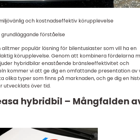
n miljövänlig och kostnadseffektiv körupplevelse
En grundläggande förståelse
n alltmer populär lösning för bilentusiaster som vill ha en
elaktig körupplevelse. Genom att kombinera fördelarna 
uder hybridbilar enastående bränsleeffektivitet och
keln kommer vi att ge dig en omfattande presentation av
lka olika typer som finns på marknaden, och ge dig en hist
 utvecklats över tid.
easa hybridbil – Mångfalden a