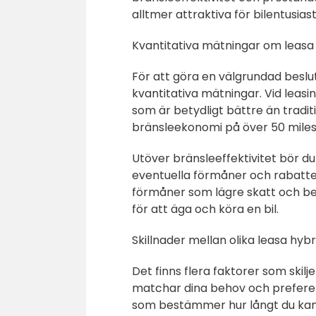
alltmer attraktiva för bilentusiast
Kvantitativa mätningar om leasa hy
För att göra en välgrundad beslut 
kvantitativa mätningar. Vid leasin
som är betydligt bättre än tradi
bränsleekonomi på över 50 miles pe
Utöver bränsleeffektivitet bör d
eventuella förmåner och rabatter 
förmåner som lägre skatt och bef
för att äga och köra en bil.
Skillnader mellan olika leasa hybri
Det finns flera faktorer som skilje
matchar dina behov och preferens
som bestämmer hur långt du kan 