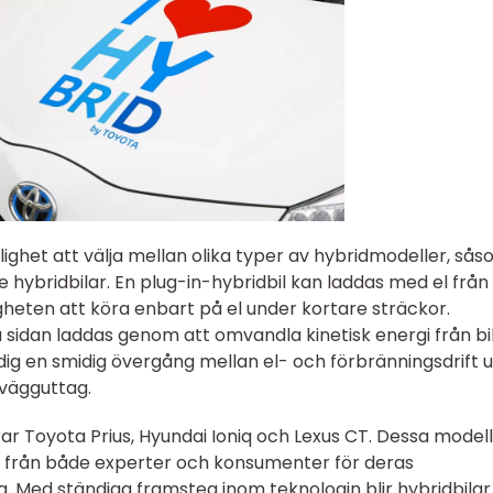
jlighet att välja mellan olika typer av hybridmodeller, så
 hybridbilar. En plug-in-hybridbil kan laddas med el från
gheten att köra enbart på el under kortare sträckor.
a sidan laddas genom att omvandla kinetisk energi från bi
er dig en smidig övergång mellan el- och förbränningsdrift 
t vägguttag.
ar Toyota Prius, Hyundai Ioniq och Lexus CT. Dessa model
k från både experter och konsumenter för deras
a. Med ständiga framsteg inom teknologin blir hybridbilar