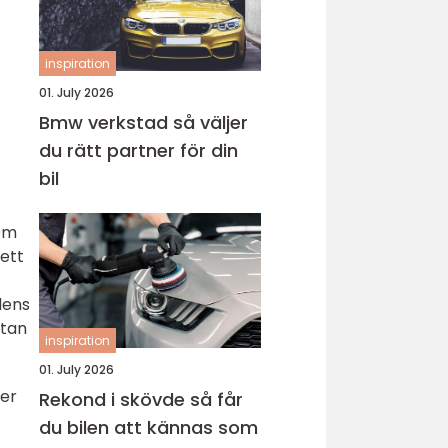
inspiration
01. July 2026
Bmw verkstad så väljer
du rätt partner för din
bil
som
 ett
lens
utan
inspiration
01. July 2026
ler
Rekond i skövde så får
du bilen att kännas som