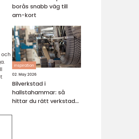
borås snabb väg till
am-kort
n och
a.
inspiration
l
02. May 2026
at
Bilverkstad i
hallstahammar: så
hittar du rätt verkstad
för din bil