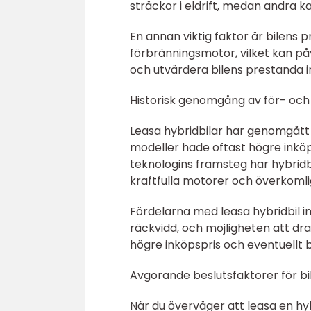
sträckor i eldrift, medan andra k
En annan viktig faktor är bilens p
förbränningsmotor, vilket kan påv
och utvärdera bilens prestanda i
Historisk genomgång av för- och
Leasa hybridbilar har genomgått e
modeller hade oftast högre inkö
teknologins framsteg har hybridbi
kraftfulla motorer och överkomlig
Fördelarna med leasa hybridbil i
räckvidd, och möjligheten att dr
högre inköpspris och eventuellt b
Avgörande beslutsfaktorer för bi
När du överväger att leasa en hyb