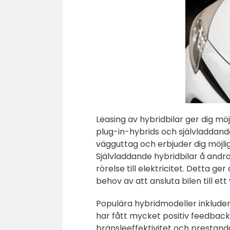
Leasing av hybridbilar ger dig mö
plug-in-hybrids och självladdande
vägguttag och erbjuder dig möjli
Självladdande hybridbilar å andr
rörelse till elektricitet. Detta g
behov av att ansluta bilen till et
Populära hybridmodeller inkluder
har fått mycket positiv feedbac
bränsleeffektivitet och prestand