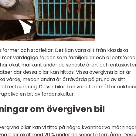
 former och storlekar. Det kan vara allt från klassiska
ill mer vardagliga fordon som familjebilar och arbetsfordo
r har ökat markant under de senaste åren, och entusiaste
latser där dessa bilar kan hittas. Vissa övergivna bilar är
iska värde, medan andra är åtråvärda på grund av sitt
till restaurering. Dessa bilar kan vara föremål för auktion
ruppliva en bit av fordonskultur.
ningar om övergiven bil
ergivna bilar kan vi titta på några kvantitativa mätningar
rgivna bilar ökat med 20 % under de senaste fem åren. Des