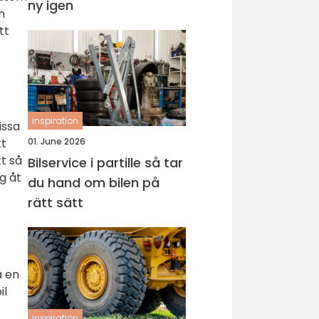
ny igen
n
tt
inspiration
issa
kt
01. June 2026
tt så
Bilservice i partille så tar
g åt
du hand om bilen på
rätt sätt
a en
il
inspiration