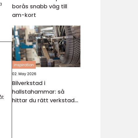
a
borås snabb väg till
am-kort
inspiration
02. May 2026
Bilverkstad i
hallstahammar: så
åt
hittar du rätt verkstad
för din bil