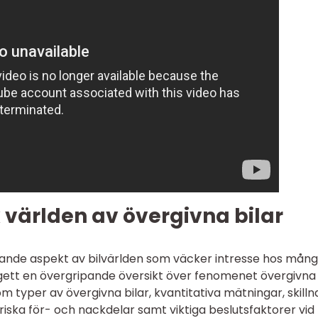
 världen av övergivna bilar
erande aspekt av bilvärlden som väcker intresse hos mån
r gett en övergripande översikt över fenomenet övergivna 
m typer av övergivna bilar, kvantitativa mätningar, skill
oriska för- och nackdelar samt viktiga beslutsfaktorer vid