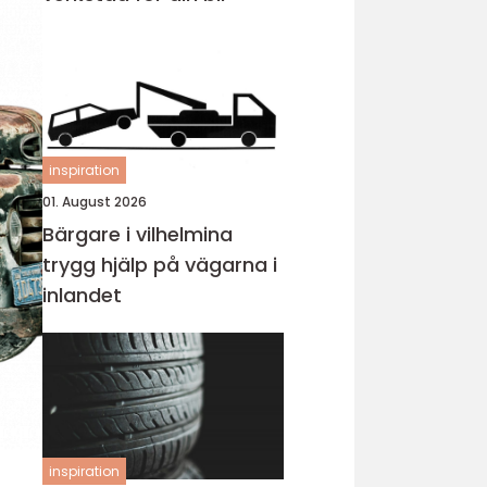
inspiration
01. August 2026
Bärgare i vilhelmina
trygg hjälp på vägarna i
inlandet
inspiration