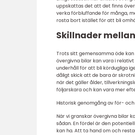
uppskattas det att det finns över 
verka förbluffande för många, me
rosta bort istället för att bli o
Skillnader mellan
Trots sitt gemensamma öde kan öv
övergivna bilar kan vara i relati
underhåll för att bli kördugliga i
dåligt skick att de bara är skrotn
när det gäller ålder, tillverknin
följarskara och kan vara mer eft
Historisk genomgång av för- och
När vi granskar övergivna bilar k
sådan. En fördel är den potentiel
kan ha. Att ta hand om och restau