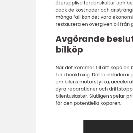
återuppliva fordonskultur och be
dock de kostnader och ansträngni
många fall kan det vara ekonomis
restaurera en övergiven bil från 
Avgörande besluts
bilköp
När det kommer till att köpa en b
tar i beaktning. Detta inkluderar p
om bilens motorstyrka, acceleratio
dyra reparationer och driftstopp
bilentusiaster. Slutligen spelar p
för den potentiella köparen.