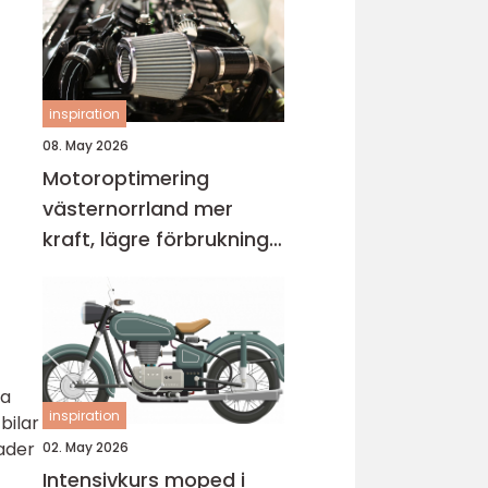
inspiration
08. May 2026
Motoroptimering
västernorrland mer
kraft, lägre förbrukning
och bättre körkänsla
ga
inspiration
bilar
nader
02. May 2026
Intensivkurs moped i