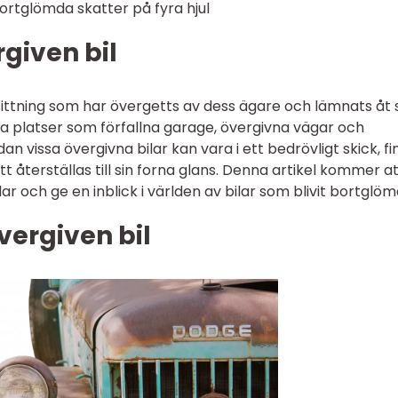
bortglömda skatter på fyra hjul
rgiven bil
sittning som har övergetts av dess ägare och lämnats åt s
ika platser som förfallna garage, övergivna vägar och
n vissa övergivna bilar kan vara i ett bedrövligt skick, fi
t återställas till sin forna glans. Denna artikel kommer a
r och ge en inblick i världen av bilar som blivit bortglöm
vergiven bil