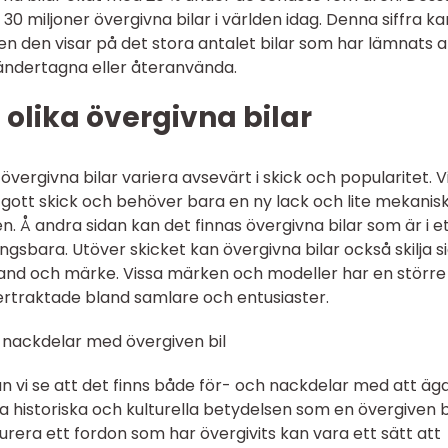
30 miljoner övergivna bilar i världen idag. Denna siffra ka
n den visar på det stora antalet bilar som har lämnats a
mhändertagna eller återanvända.
 olika övergivna bilar
ergivna bilar variera avsevärt i skick och popularitet. V
vt gott skick och behöver bara en ny lack och lite mekanis
gen. Å andra sidan kan det finnas övergivna bilar som är i e
ingsbara. Utöver skicket kan övergivna bilar också skilja si
gsland och märke. Vissa märken och modeller har en större
ertraktade bland samlare och entusiaster.
 nackdelar med övergiven bil
an vi se att det finns både för- och nackdelar med att äg
la historiska och kulturella betydelsen som en övergiven b
rera ett fordon som har övergivits kan vara ett sätt att