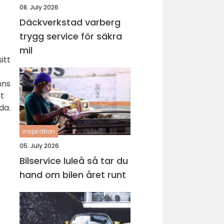
08. July 2026
Däckverkstad varberg
trygg service för säkra
mil
itt
nns
tt
da.
inspiration
05. July 2026
Bilservice luleå så tar du
hand om bilen året runt