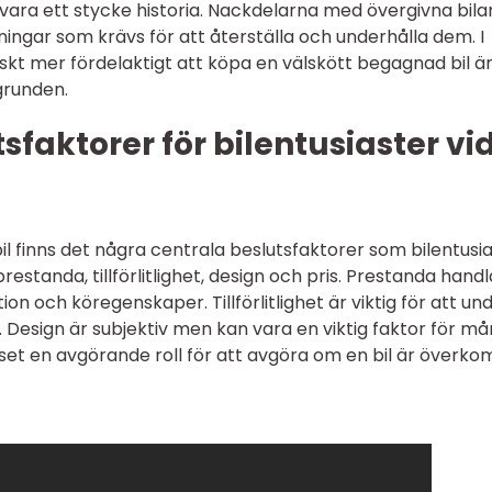
vara ett stycke historia. Nackdelarna med övergivna bila
ngar som krävs för att återställa och underhålla dem. I
kt mer fördelaktigt att köpa en välskött begagnad bil än
grunden.
faktorer för bilentusiaster vi
il finns det några centrala beslutsfaktorer som bilentusi
restanda, tillförlitlighet, design och pris. Prestanda handl
n och köregenskaper. Tillförlitlighet är viktig för att un
. Design är subjektiv men kan vara en viktig faktor för m
riset en avgörande roll för att avgöra om en bil är överkom