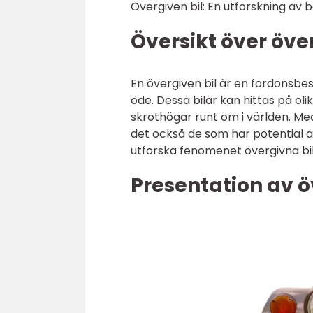
Övergiven bil: En utforskning av 
Översikt över öve
En övergiven bil är en fordonsbe
öde. Dessa bilar kan hittas på ol
skrothögar runt om i världen. Meda
det också de som har potential at
utforska fenomenet övergivna bila
Presentation av ö