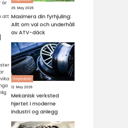
r är
26. May 2026
Maximera din fyrhjuling:
 att
Allt om val och underhåll
av ATV-däck
d
aster
ar
dvika
inspiration
ånga
12. May 2026
lig
Mekanisk verksted
hjertet i moderne
industri og anlegg