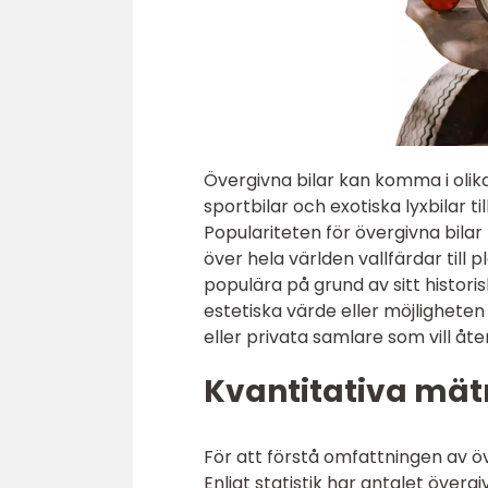
Övergivna bilar kan komma i olika
sportbilar och exotiska lyxbilar t
Populariteten för övergivna bila
över hela världen vallfärdar till p
populära på grund av sitt histor
estetiska värde eller möjligheten 
eller privata samlare som vill åte
Kvantitativa mät
För att förstå omfattningen av öv
Enligt statistik har antalet öve