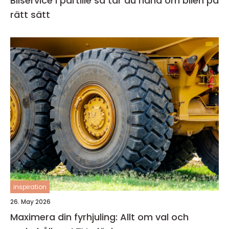
Bilservice i partille så tar du hand om bilen på
rätt sätt
inspiration
26. May 2026
Maximera din fyrhjuling: Allt om val och