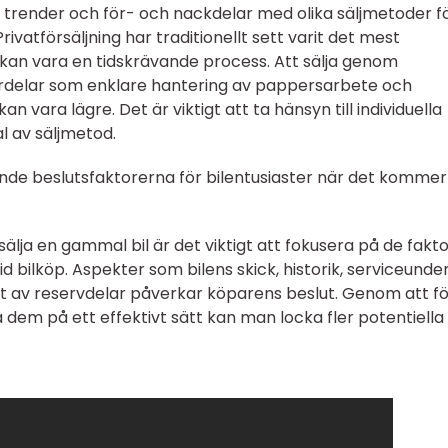
ska trender och för- och nackdelar med olika säljmetoder f
ivatförsäljning har traditionellt sett varit det mest
kan vara en tidskrävande process. Att sälja genom
fördelar som enklare hantering av pappersarbete och
n vara lägre. Det är viktigt att ta hänsyn till individuella
l av säljmetod.
de beslutsfaktorerna för bilentusiaster när det kommer t
lja en gammal bil är det viktigt att fokusera på de fakt
id bilköp. Aspekter som bilens skick, historik, serviceunder
t av reservdelar påverkar köparens beslut. Genom att f
em på ett effektivt sätt kan man locka fler potentiella