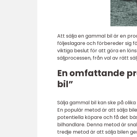
Att sälja en gammal bil är en pr
följeslagare och förbereder sig f
viktiga beslut för att göra en lö
säljprocessen, från val av rätt s
En omfattande pr
bil”
Sälja gammal bil kan ske på olika
En populär metod är att sälja bil
potentiella köpare och få det bäst
bilhandlare. Denna metod är sna
tredje metod är att sälja bilen g