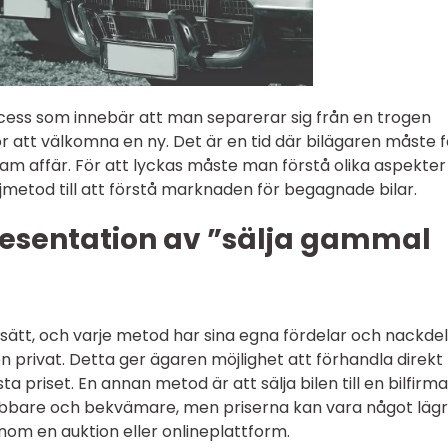
ocess som innebär att man separerar sig från en trogen
ör att välkomna en ny. Det är en tid där bilägaren måste 
nsam affär. För att lyckas måste man förstå olika aspekter
äljmetod till att förstå marknaden för begagnade bilar.
esentation av ”sälja gammal
 sätt, och varje metod har sina egna fördelar och nackdel
en privat. Detta ger ägaren möjlighet att förhandla direk
a priset. En annan metod är att sälja bilen till en bilfirma
bbare och bekvämare, men priserna kan vara något lägr
enom en auktion eller onlineplattform.