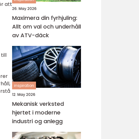
ör att
26. May 2026
Maximera din fyrhjuling:
Allt om val och underhåll
av ATV-däck
ill
orer
håll,
inspiration
örstå
12. May 2026
Mekanisk verksted
hjertet i moderne
industri og anlegg