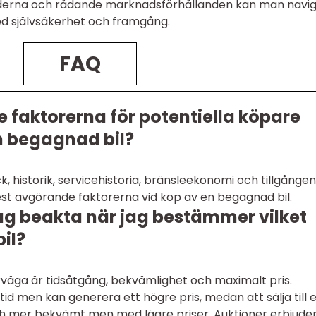
derna och rådande marknadsförhållanden kan man navi
d självsäkerhet och framgång.
FAQ
e faktorerna för potentiella köpare
en begagnad bil?
ck, historik, servicehistoria, bränsleekonomi och tillgången
est avgörande faktorerna vid köp av en begagnad bil.
jag beakta när jag bestämmer vilket
bil?
rväga är tidsåtgång, bekvämlighet och maximalt pris.
 tid men kan generera ett högre pris, medan att sälja till 
ch mer bekvämt men med lägre priser. Auktioner erbjude