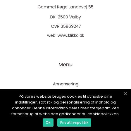
web:
www.klikko.dk
Menu
Annonsering
Om oss
På vores website bruges cookies til at huske dine
Cookies
indstillinger, statistik og personalisering af indhold og
annoncer. Denne information deles med tredjepart. Ved
Kontakta oss
fortsat brug af websiden godkender du cookiepolitikken.
Sitemap
Ok
Privatlivspolitik