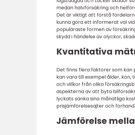
lagstadgad och täcker skador som
medan halvförsäkring och helförs
Det är viktigt att förstå fördela
kunna göra ett informerat val vid
populäraste formen av försäkring
skydd i händelse av olyckor, skado
Kvantitativa mät
Det finns flera faktorer som kan 
kan vara till exempel ålder, kön, 
och villkor från olika försäkring
aspekterna av att byta bilförsäkr
lyckats sänka sina månatliga ko
prisjämförelsesajter och förhand
Jämförelse mellan