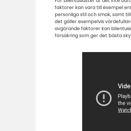
För bilentusiaster är det inte bara
faktorer kan vara till exempel er
personliga stil och smak, samt til
det gäller exempelvis värdefullare
avgörande faktorer kan bilentus
försäkring som ger det bästa sky