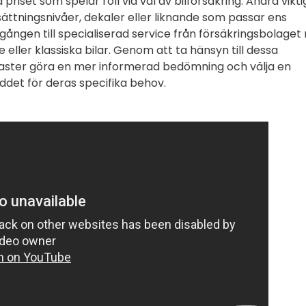
 priset som spelar roll vid val av bilförsäkring. Andra vikt
sättningsnivåer, dekaler eller liknande som passar ens
lgången till specialiserad service från försäkringsbolaget
 eller klassiska bilar. Genom att ta hänsyn till dessa
iaster göra en mer informerad bedömning och välja en
ddet för deras specifika behov.