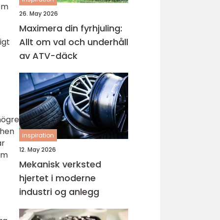
som
26. May 2026
Maximera din fyrhjuling:
Allt om val och underhåll
igt
av ATV-däck
 högre
chen
inspiration
är
12. May 2026
som
Mekanisk verksted
hjertet i moderne
industri og anlegg