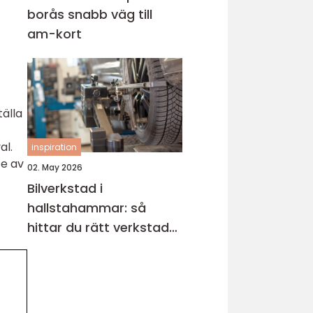
borås snabb väg till
am-kort
tälla
al.
inspiration
te av
02. May 2026
Bilverkstad i
hallstahammar: så
hittar du rätt verkstad
för din bil