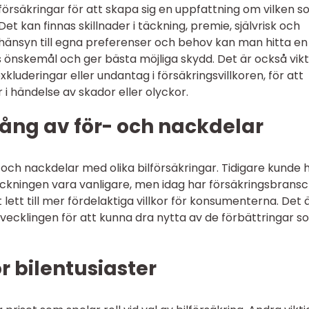
ilförsäkringar för att skapa sig en uppfattning om vilken 
t kan finnas skillnader i täckning, premie, självrisk och
hänsyn till egna preferenser och behov kan man hitta en
ns önskemål och ger bästa möjliga skydd. Det är också vikt
uderingar eller undantag i försäkringsvillkoren, för att
i händelse av skador eller olyckor.
ång av för- och nackdelar
r- och nackdelar med olika bilförsäkringar. Tidigare kunde
täckningen vara vanligare, men idag har försäkringsbrans
t lett till mer fördelaktiga villkor för konsumenterna. Det 
 utvecklingen för att kunna dra nytta av de förbättringar 
r bilentusiaster