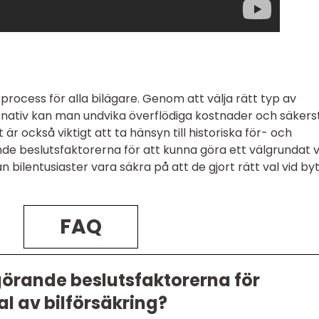
g process för alla bilägare. Genom att välja rätt typ av
ernativ kan man undvika överflödiga kostnader och säkers
t är också viktigt att ta hänsyn till historiska för- och
e beslutsfaktorerna för att kunna göra ett välgrundat v
an bilentusiaster vara säkra på att de gjort rätt val vid by
FAQ
örande beslutsfaktorerna för
al av bilförsäkring?