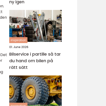
ny igen
en.
tt
 den
inspiration
01. June 2026
Bilservice i partille så tar
 Det
er
du hand om bilen på
rätt sätt
ng
inspiration