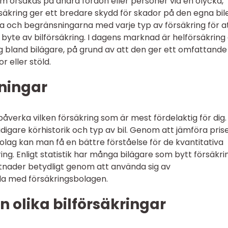
 orsakas på andra fordon eller personer vid en olycka,
äkring ger ett bredare skydd för skador på den egna bil
rna och begränsningarna med varje typ av försäkring för a
 byte av bilförsäkring. I dagens marknad är helförsäkring
 bland bilägare, på grund av att den ger ett omfattande
r eller stöld.
ningar
påverka vilken försäkring som är mest fördelaktig för dig.
tidigare körhistorik och typ av bil. Genom att jämföra pris
sbolag kan man få en bättre förståelse för de kvantitativa
ing. Enligt statistik har många bilägare som bytt försäkri
stnader betydligt genom att använda sig av
la med försäkringsbolagen.
 olika bilförsäkringar