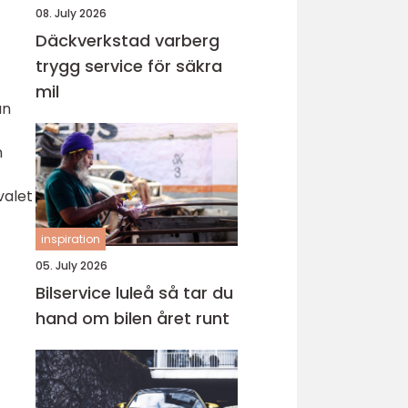
08. July 2026
Däckverkstad varberg
trygg service för säkra
mil
an
n
valet
inspiration
05. July 2026
Bilservice luleå så tar du
hand om bilen året runt