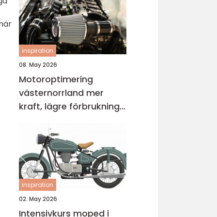
iga
 när
inspiration
08. May 2026
Motoroptimering
västernorrland mer
kraft, lägre förbrukning
och bättre körkänsla
inspiration
02. May 2026
Intensivkurs moped i